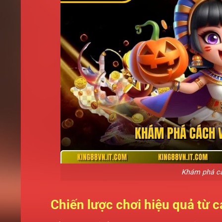
Khám phá cá
Chiến lược chơi hiệu quả từ 