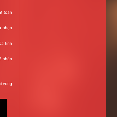
ật toán
à nhận
óa tính
số nhân
ài vòng