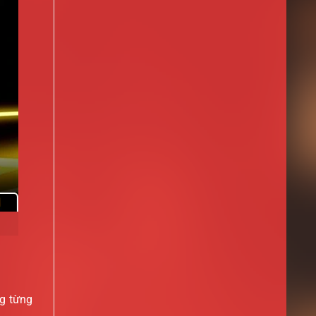
ng từng