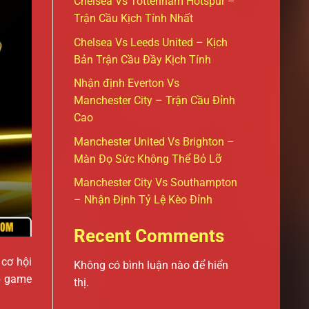
Chelsea Vs Tottenham Hotspur –
Trận Cầu Kịch Tính Nhất
Chelsea Vs Leeds United – Kịch
Bản Trận Cầu Đầy Kịch Tính
Nhận định Everton Vs
Manchester City – Trận Cầu Đỉnh
Cao
Manchester United Vs Brighton –
Màn Đọ Sức Không Thể Bỏ Lỡ
Manchester City Vs Southampton
– Nhận Định Tỷ Lệ Kèo Đỉnh
Recent Comments
 cơ hội
Không có bình luận nào để hiển
ịp game
thị.