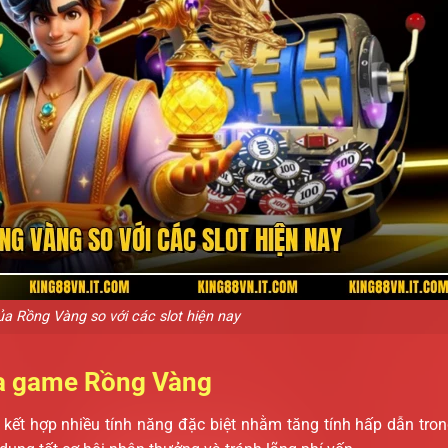
 Rồng Vàng so với các slot hiện nay
ủa game Rồng Vàng
kết hợp nhiều tính năng đặc biệt nhằm tăng tính hấp dẫn tro