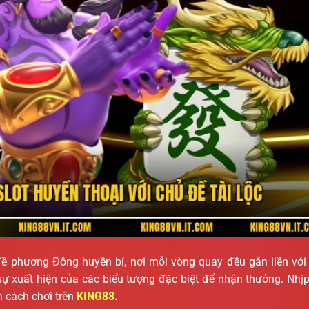
ề phương Đông huyền bí, nơi mỗi vòng quay đều gắn liền với
i sự xuất hiện của các biểu tượng đặc biệt để nhận thưởng. Nh
h cách chơi trên
KING88
.