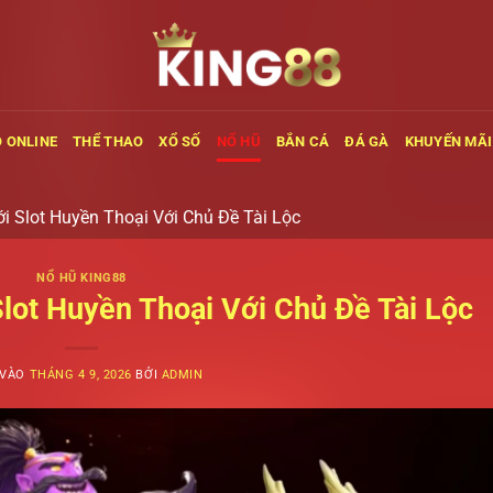
 ONLINE
THỂ THAO
XỔ SỐ
NỔ HŨ
BẮN CÁ
ĐÁ GÀ
KHUYẾN MÃI
i Slot Huyền Thoại Với Chủ Đề Tài Lộc
NỔ HŨ KING88
lot Huyền Thoại Với Chủ Đề Tài Lộc
 VÀO
THÁNG 4 9, 2026
BỞI
ADMIN