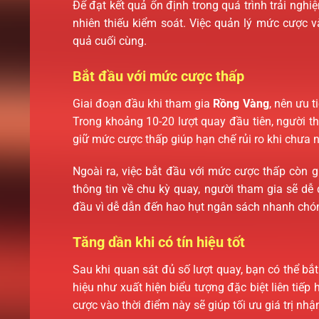
Để đạt kết quả ổn định trong quá trình trải ngh
nhiên thiếu kiểm soát. Việc quản lý mức cược v
quả cuối cùng.
Bắt đầu với mức cược thấp
Giai đoạn đầu khi tham gia
Rồng Vàng
, nên ưu 
Trong khoảng 10-20 lượt quay đầu tiên, người t
giữ mức cược thấp giúp hạn chế rủi ro khi chưa 
Ngoài ra, việc bắt đầu với mức cược thấp còn gi
thông tin về chu kỳ quay, người tham gia sẽ dễ
đầu vì dễ dẫn đến hao hụt ngân sách nhanh chó
Tăng dần khi có tín hiệu tốt
Sau khi quan sát đủ số lượt quay, bạn có thể bắt
hiệu như xuất hiện biểu tượng đặc biệt liên tiếp
cược vào thời điểm này sẽ giúp tối ưu giá trị nh