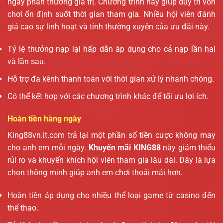
ngay phần thưởng giá trị. Chương trình này giúp duy trì vốn
chơi ổn định suốt thời gian tham gia. Nhiều hội viên đánh
giá cao sự linh hoạt và tính thường xuyên của ưu đãi này.
Tỷ lệ thưởng nạp lại hấp dẫn áp dụng cho cả nạp lần hai
và lần sau.
Hỗ trợ đa kênh thanh toán với thời gian xử lý nhanh chóng.
Có thể kết hợp với các chương trình khác để tối ưu lợi ích.
Hoàn tiền hàng ngày
King88vn.it.com trả lại một phần số tiền cược không may
cho anh em mỗi ngày.
Khuyến mãi KING88
này giảm thiểu
rủi ro và khuyến khích hội viên tham gia lâu dài. Đây là lựa
chọn thông minh giúp anh em chơi thoải mái hơn.
Hoàn tiền áp dụng cho nhiều thể loại game từ casino đến
thể thao.