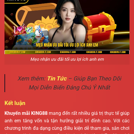
Mẹo nhận ưu đãi tối ưu lợi ích anh em
Xem thêm:
Tin Tức
– Giúp Bạn Theo Dõi
Mọi Diễn Biến Đáng Chú Ý Nhất
Kết luận
Khuyến mãi KING88
mang đến rất nhiều giá trị thực tế giúp
anh em tăng vốn và tận hưởng giải trí đỉnh cao. Với các
chương trình đa dạng cùng điều kiện dễ tham gia, sân chơi