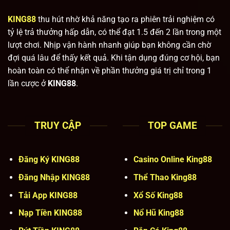
KING88
thu hút nhờ khả năng tạo ra phiên trải nghiệm có
tỷ lệ trả thưởng hấp dẫn, có thể đạt 1.5 đến 2 lần trong một
lượt chơi. Nhịp vận hành nhanh giúp bạn không cần chờ
đợi quá lâu để thấy kết quả. Khi tận dụng đúng cơ hội, bạn
hoàn toàn có thể nhận về phần thưởng giá trị chỉ trong 1
lần cược ở
KING88
.
TRUY CẬP
TOP GAME
Đăng Ký KING88
Casino Online King88
Đăng Nhập KING88
Thể Thao King88
Tải App KING88
Xổ Số King88
Nạp Tiền KING88
Nổ Hũ King88