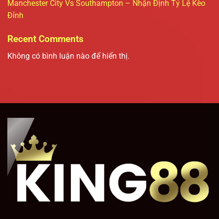
Manchester City Vs Southampton – Nhận Định Tỷ Lệ Kèo
Đỉnh
Recent Comments
Không có bình luận nào để hiển thị.