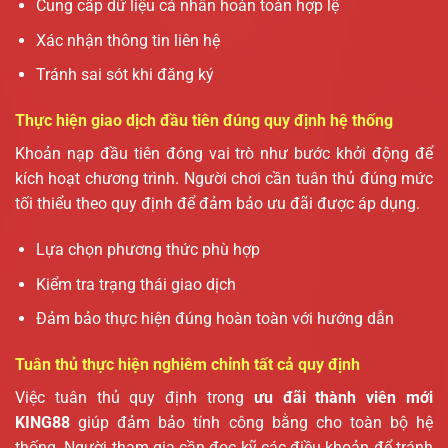
Cung cấp dữ liệu cá nhân hoàn toàn hợp lệ
Xác nhận thông tin liên hệ
Tránh sai sót khi đăng ký
Thực hiện giao dịch đầu tiên đúng quy định hệ thống
Khoản nạp đầu tiên đóng vai trò như bước khởi động để
kích hoạt chương trình. Người chơi cần tuân thủ đúng mức
tối thiểu theo quy định để đảm bảo ưu đãi được áp dụng.
Lựa chọn phương thức phù hợp
Kiểm tra trạng thái giao dịch
Đảm bảo thực hiện đúng hoàn toàn với hướng dẫn
Tuân thủ thực hiện nghiêm chỉnh tất cả quy định
Việc tuân thủ quy định trong
ưu đãi thành viên mới
KING88
giúp đảm bảo tính công bằng cho toàn bộ hệ
thống. Người tham gia cần đọc kỹ các điều khoản để tránh