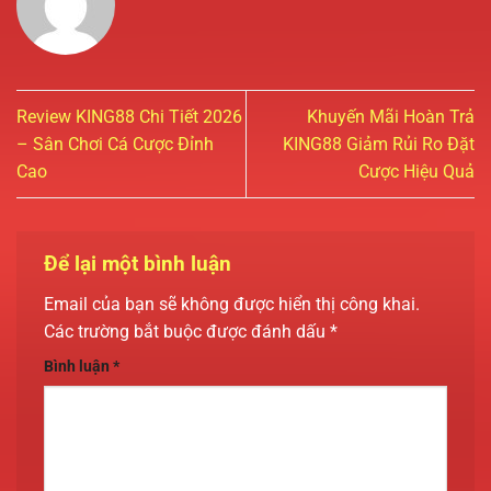
Review KING88 Chi Tiết 2026
Khuyến Mãi Hoàn Trả
– Sân Chơi Cá Cược Đỉnh
KING88 Giảm Rủi Ro Đặt
Cao
Cược Hiệu Quả
Để lại một bình luận
Email của bạn sẽ không được hiển thị công khai.
Các trường bắt buộc được đánh dấu
*
Bình luận
*