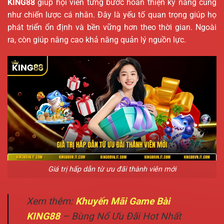
KING88
giúp hội viên từng bước hoàn thiện kỹ năng cũng
như chiến lược cá nhân. Đây là yếu tố quan trọng giúp họ
phát triển ổn định và bền vững hơn theo thời gian. Ngoài
ra, còn giúp nâng cao khả năng quản lý nguồn lực.
Giá trị hấp dẫn từ ưu đãi thành viên mới
Xem thêm:
Khuyến Mãi Game Bài
KING88
– Bùng Nổ Ưu Đãi Hot Nhất