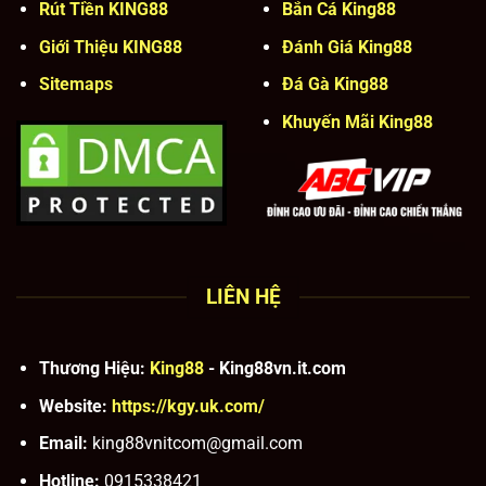
Rút Tiền KING88
Bắn Cá King88
Giới Thiệu KING88
Đánh Giá King88
Sitemaps
Đá Gà King88
Khuyến Mãi King88
LIÊN HỆ
Thương Hiệu:
King88
- King88vn.it.com
Website:
https://kgy.uk.com/
Email:
king88vnitcom@gmail.com
Hotline:
0915338421