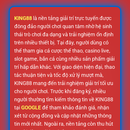
KING88
là nền tảng giải trí trực tuyến được
đông đảo người chơi quan tâm nhờ hệ sinh
thái trò chơi đa dạng và trải nghiệm ổn định
trên nhiều thiết bị. Tại đây, người dùng có
thể tham gia cá cược thể thao, casino live,
slot game, bắn cá cùng nhiều sản phẩm giải
trí hấp dẫn khác. Với giao diện hiện đại, thao
tác thuận tiện và tốc độ xử lý mượt mà,
KING88 mang đến trải nghiệm giải trí tối ưu
cho người chơi. Trước khi đăng ký, nhiều
người thường tìm kiếm thông tin về KING88
tại
GOOGLE
để tham khảo đánh giá, nhận
xét từ cộng đồng và cập nhật những thông
tin mới nhất. Ngoài ra, nền tảng còn thu hút