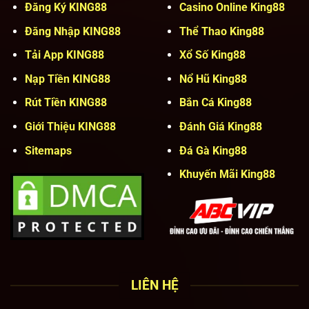
Đăng Ký KING88
Casino Online King88
Đăng Nhập KING88
Thể Thao King88
Tải App KING88
Xổ Số King88
Nạp Tiền KING88
Nổ Hũ King88
Rút Tiền KING88
Bắn Cá King88
Giới Thiệu KING88
Đánh Giá King88
Sitemaps
Đá Gà King88
Khuyến Mãi King88
LIÊN HỆ