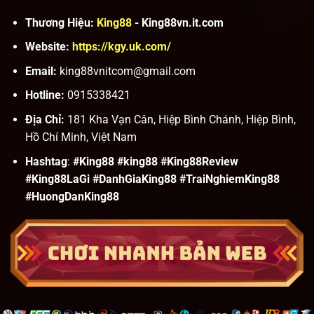
Thương Hiệu:
King88
- King88vn.it.com
Website:
https://kgy.uk.com/
Email:
king88vnitcom@gmail.com
Hotline:
0915338421
Địa Chỉ:
181 Kha Vạn Cân, Hiệp Bình Chánh, Hiệp Bình,
Hồ Chí Minh, Việt Nam
Hashtag
:
#King88 #king88 #King88Review
#King88LaGi #DanhGiaKing88 #TraiNghiemKing88
#HuongDanKing88