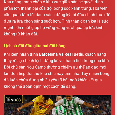
Khả năng tranh chấp ở khu vực giữa sân sẽ quyết định
phần lớn thành bại của đội bóng sọc xanh trắng. Hội viên
cần quan tâm tới danh sách đăng ký thi đấu chính thức để
đưa ra lựa chọn sáng suốt hơn. Tinh thần đoàn kết là sức
mạnh lớn nhất giúp họ vững vàng vượt qua áp lực kinh
khủng từ khán đài.
Lịch sử đối đầu giữa hai đội bóng
Khi xem
nhận định Barcelona Vs Real Betis
, khách hàng
thấy rõ sự chênh lệch đáng kể về thành tích trong quá khứ.
Đội chủ sân Nou Camp thường chiếm ưu thế áp đảo mỗi
lần đón tiếp đối thủ khó chịu này trên nhà. Tuy nhiên bóng
đá luôn chứa đựng nhiều yếu tố bất ngờ khiến kết quả
không thể đoán định một cách dễ dàng.