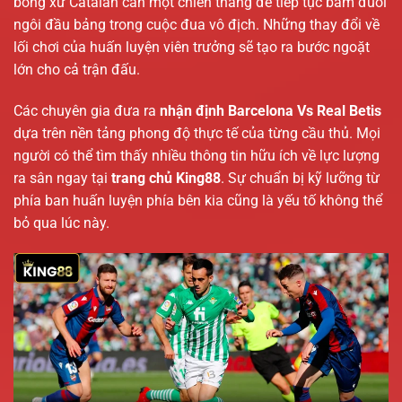
bóng xứ Catalan cần một chiến thắng để tiếp tục bám đuổi
ngôi đầu bảng trong cuộc đua vô địch. Những thay đổi về
lối chơi của huấn luyện viên trưởng sẽ tạo ra bước ngoặt
lớn cho cả trận đấu.
Các chuyên gia đưa ra
nhận định Barcelona Vs Real Betis
dựa trên nền tảng phong độ thực tế của từng cầu thủ. Mọi
người có thể tìm thấy nhiều thông tin hữu ích về lực lượng
ra sân ngay tại
trang chủ King88
. Sự chuẩn bị kỹ lưỡng từ
phía ban huấn luyện phía bên kia cũng là yếu tố không thể
bỏ qua lúc này.