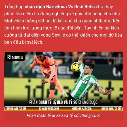
Tổng hợp
nhận định Barcelona Vs Real Betis
cho thấy
phần lớn niềm tin đang nghiêng về phía đội bóng chủ nhà.
Một chiến thắng sát nút là kết quả khả quan nhất dựa trên
tình hình lực lượng thực tế của đôi bên. Tuy nhiên sự kiên
cường từ đại diện vùng Seville có thể khiến cho mọi dữ liệu
ban đầu bị sai lệch.
Phán đoán tỷ lệ kèo và tỷ số chung cuộc