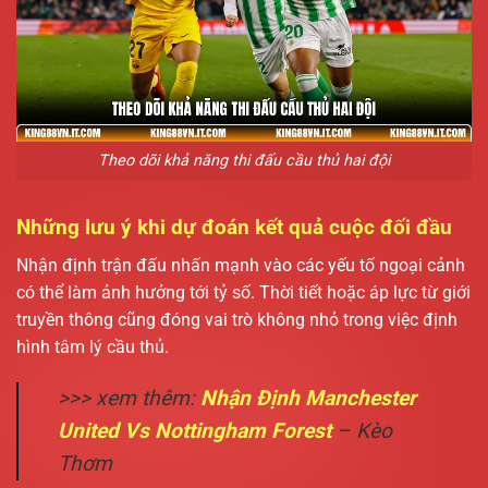
Theo dõi khả năng thi đấu cầu thủ hai đội
Những lưu ý khi dự đoán kết quả cuộc đối đầu
Nhận định trận đấu nhấn mạnh vào các yếu tố ngoại cảnh
có thể làm ảnh hưởng tới tỷ số. Thời tiết hoặc áp lực từ giới
truyền thông cũng đóng vai trò không nhỏ trong việc định
hình tâm lý cầu thủ.
>>> xem thêm:
Nhận Định Manchester
United Vs Nottingham Forest
– Kèo
Thơm