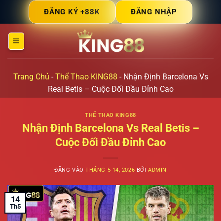
Bỏ
ĐĂNG KÝ +88K
ĐĂNG NHẬP
qua
nội
dung
Trang Chủ
-
Thể Thao KING88
-
Nhận Định Barcelona Vs
Real Betis – Cuộc Đối Đầu Đỉnh Cao
THỂ THAO KING88
Nhận Định Barcelona Vs Real Betis –
Cuộc Đối Đầu Đỉnh Cao
ĐĂNG VÀO
THÁNG 5 14, 2026
BỞI
ADMIN
14
Th5