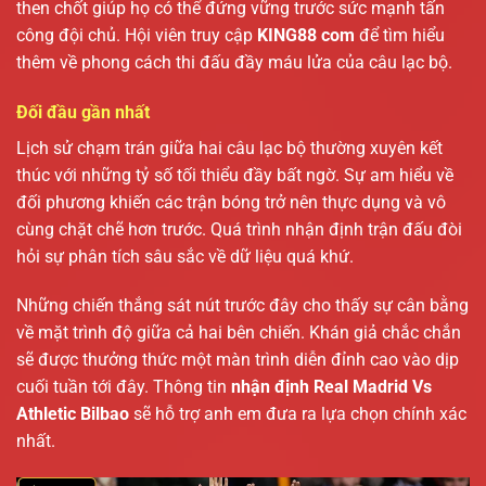
then chốt giúp họ có thể đứng vững trước sức mạnh tấn
công đội chủ. Hội viên truy cập
KING88 com
để tìm hiểu
thêm về phong cách thi đấu đầy máu lửa của câu lạc bộ.
Đối đầu gần nhất
Lịch sử chạm trán giữa hai câu lạc bộ thường xuyên kết
thúc với những tỷ số tối thiểu đầy bất ngờ. Sự am hiểu về
đối phương khiến các trận bóng trở nên thực dụng và vô
cùng chặt chẽ hơn trước. Quá trình nhận định trận đấu đòi
hỏi sự phân tích sâu sắc về dữ liệu quá khứ.
Những chiến thắng sát nút trước đây cho thấy sự cân bằng
về mặt trình độ giữa cả hai bên chiến. Khán giả chắc chắn
sẽ được thưởng thức một màn trình diễn đỉnh cao vào dịp
cuối tuần tới đây. Thông tin
nhận định Real Madrid Vs
Athletic Bilbao
sẽ hỗ trợ anh em đưa ra lựa chọn chính xác
nhất.