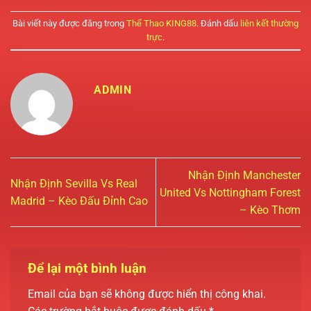
Bài viết này được đăng trong
Thể Thao KING88
. Đánh dấu
liên kết thường
trực
.
ADMIN
Nhận Định Manchester
Nhận Định Sevilla Vs Real
United Vs Nottingham Forest
Madrid – Kèo Đấu Đỉnh Cao
– Kèo Thơm
Để lại một bình luận
Email của bạn sẽ không được hiển thị công khai.