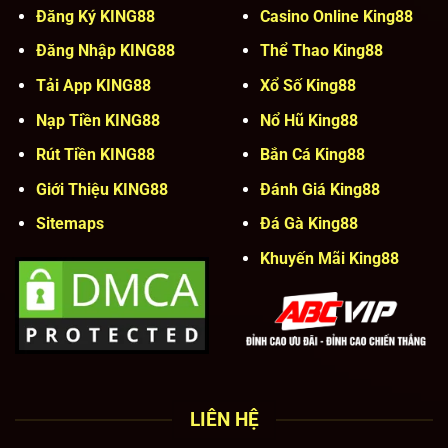
Đăng Ký KING88
Casino Online King88
Đăng Nhập KING88
Thể Thao King88
Tải App KING88
Xổ Số King88
Nạp Tiền KING88
Nổ Hũ King88
Rút Tiền KING88
Bắn Cá King88
Giới Thiệu KING88
Đánh Giá King88
Sitemaps
Đá Gà King88
Khuyến Mãi King88
LIÊN HỆ