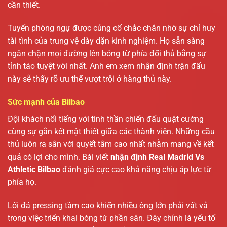
cần thiết.
Tuyến phòng ngự được củng cố chắc chắn nhờ sự chỉ huy
tài tình của trung vệ dày dặn kinh nghiệm. Họ sẵn sàng
ngăn chặn mọi đường lên bóng từ phía đối thủ bằng sự
tỉnh táo tuyệt vời nhất. Anh em xem nhận định trận đấu
này sẽ thấy rõ ưu thế vượt trội ở hàng thủ này.
Sức mạnh của Bilbao
Đội khách nổi tiếng với tinh thần chiến đấu quật cường
cùng sự gắn kết mật thiết giữa các thành viên. Những cầu
thủ luôn ra sân với quyết tâm cao nhất nhằm mang về kết
quả có lợi cho mình. Bài viết
nhận định Real Madrid Vs
Athletic Bilbao
đánh giá cực cao khả năng chịu áp lực từ
phía họ.
Lối đá pressing tầm cao khiến nhiều ông lớn phải vất vả
trong việc triển khai bóng từ phần sân. Đây chính là yếu tố