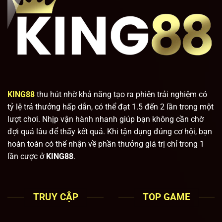
KING88
thu hút nhờ khả năng tạo ra phiên trải nghiệm có
tỷ lệ trả thưởng hấp dẫn, có thể đạt 1.5 đến 2 lần trong một
lượt chơi. Nhịp vận hành nhanh giúp bạn không cần chờ
đợi quá lâu để thấy kết quả. Khi tận dụng đúng cơ hội, bạn
hoàn toàn có thể nhận về phần thưởng giá trị chỉ trong 1
lần cược ở
KING88
.
TRUY CẬP
TOP GAME