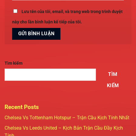
Lưu tên của tôi, email, và trang web trong trình duyệt
này cho lần bình luận kế tiếp của tôi.
Tìm kiếm
TÌM
KIẾM
Recent Posts
Chelsea Vs Tottenham Hotspur – Trận Cầu Kịch Tính Nhất
Chelsea Vs Leeds United – Kịch Bản Trận Cầu Đầy Kịch
Tính