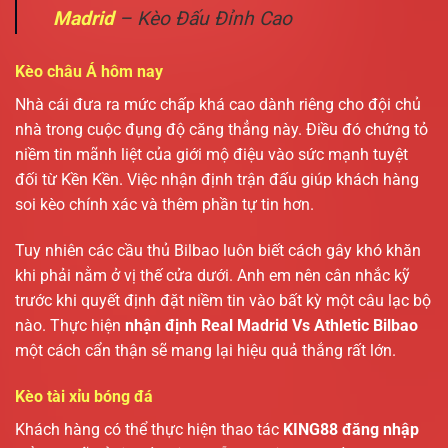
Madrid
– Kèo Đấu Đỉnh Cao
Kèo châu Á hôm nay
Nhà cái đưa ra mức chấp khá cao dành riêng cho đội chủ
nhà trong cuộc đụng độ căng thẳng này. Điều đó chứng tỏ
niềm tin mãnh liệt của giới mộ điệu vào sức mạnh tuyệt
đối từ Kền Kền. Việc nhận định trận đấu giúp khách hàng
soi kèo chính xác và thêm phần tự tin hơn.
Tuy nhiên các cầu thủ Bilbao luôn biết cách gây khó khăn
khi phải nằm ở vị thế cửa dưới. Anh em nên cân nhắc kỹ
trước khi quyết định đặt niềm tin vào bất kỳ một câu lạc bộ
nào. Thực hiện
nhận định Real Madrid Vs Athletic Bilbao
một cách cẩn thận sẽ mang lại hiệu quả thắng rất lớn.
Kèo tài xỉu bóng đá
Khách hàng có thể thực hiện thao tác
KING88 đăng nhập