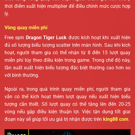
thời điểm xuất hiện multiplier để điều chỉnh mức cược hợp
lý.
Vòng quay miễn phí
Free spin
Dragon Tiger Luck
được kích hoạt khi xuất hiện
đủ số lượng biểu tượng scatter trên màn hình. Sau khi kích
hoạt, người tham gia có thể nhận từ 8 đến 15 lượt quay
miễn phí tùy theo điều kiện trong game. Trong chế độ này,
tần suất xuất hiện biểu tượng đặc biệt thường cao hơn so
với bình thường.
Ngoài ra, trong quá trình quay miễn phí, người tham gia
vẫn có thể kích hoạt thêm lượt quay nếu xuất hiện biểu
tượng cần thiết. Số lượt quay có thể tăng lên đến 20-25
vòng nếu gặp điều kiện thuận lợi. Việc tận dụng tốt giai
đoạn này sẽ giúp tối ưu giá trị nhận được trên
king88 com
.