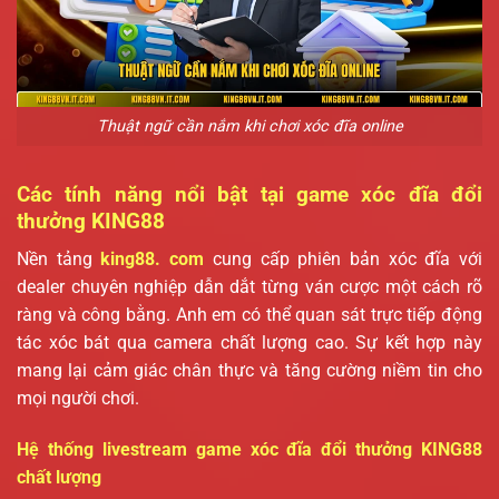
Thuật ngữ cần nắm khi chơi xóc đĩa online
Các tính năng nổi bật tại game xóc đĩa đổi
thưởng KING88
Nền tảng
king88. com
cung cấp phiên bản xóc đĩa với
dealer chuyên nghiệp dẫn dắt từng ván cược một cách rõ
ràng và công bằng. Anh em có thể quan sát trực tiếp động
tác xóc bát qua camera chất lượng cao. Sự kết hợp này
mang lại cảm giác chân thực và tăng cường niềm tin cho
mọi người chơi.
Hệ thống livestream game xóc đĩa đổi thưởng KING88
chất lượng