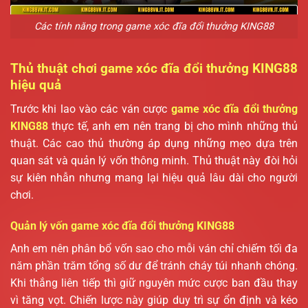
Các tính năng trong game xóc đĩa đổi thưởng KING88
Thủ thuật chơi game xóc đĩa đổi thưởng KING88
hiệu quả
Trước khi lao vào các ván cược
game xóc đĩa đổi thưởng
KING88
thực tế, anh em nên trang bị cho mình những thủ
thuật. Các cao thủ thường áp dụng những mẹo dựa trên
quan sát và quản lý vốn thông minh. Thủ thuật này đòi hỏi
sự kiên nhẫn nhưng mang lại hiệu quả lâu dài cho người
chơi.
Quản lý vốn game xóc đĩa đổi thưởng KING88
Anh em nên phân bổ vốn sao cho mỗi ván chỉ chiếm tối đa
năm phần trăm tổng số dư để tránh cháy túi nhanh chóng.
Khi thắng liên tiếp thì giữ nguyên mức cược ban đầu thay
vì tăng vọt. Chiến lược này giúp duy trì sự ổn định và kéo