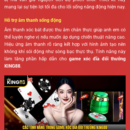
mang lại sự tiện lợi tối đa cho lối sống năng động hiện nay.
Hỗ trợ âm thanh sống động
Âm thanh xóc bát được thu âm chân thực giúp anh em có
thể luyện nghe vị nếu muốn áp dụng chiến thuật nâng cao.
Hiệu ứng âm thanh rõ ràng kết hợp với hình ảnh tạo nên
không khí sôi động như sòng bạc thực thụ. Tính năng này
làm tăng phần hấp dẫn cho
game xóc đĩa đổi thưởng
KING88
.