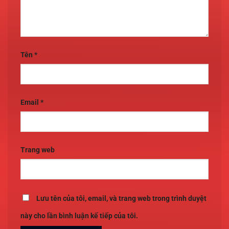
Tên
*
Email
*
Trang web
Lưu tên của tôi, email, và trang web trong trình duyệt
này cho lần bình luận kế tiếp của tôi.