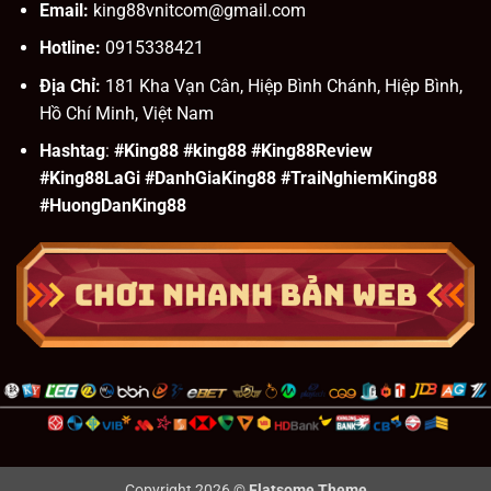
Email:
king88vnitcom@gmail.com
Hotline:
0915338421
Địa Chỉ:
181 Kha Vạn Cân, Hiệp Bình Chánh, Hiệp Bình,
Hồ Chí Minh, Việt Nam
Hashtag
:
#King88 #king88 #King88Review
#King88LaGi #DanhGiaKing88 #TraiNghiemKing88
#HuongDanKing88
Copyright 2026 ©
Flatsome Theme