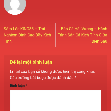
Sâm Lốc KING88 – Trải
Bắn Cá Hải Vương – Hành
Nghiệm Đỉnh Cao Đầy Kịch
Trình Săn Cá Kịch Tính Giữa
Tính
Biển Sâu
Để lại một bình luận
Email của bạn sẽ không được hiển thị công khai.
Các trường bắt buộc được đánh dấu
*
Bình luận
*