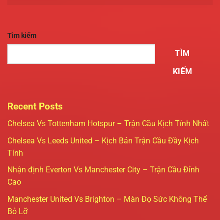
Tìm kiếm
TÌM
KIẾM
Recent Posts
Chelsea Vs Tottenham Hotspur – Trận Cầu Kịch Tính Nhất
Chelsea Vs Leeds United – Kịch Bản Trận Cầu Đầy Kịch
Tính
Nhận định Everton Vs Manchester City – Trận Cầu Đỉnh
Cao
Manchester United Vs Brighton – Màn Đọ Sức Không Thể
Bỏ Lỡ