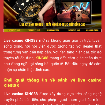
Live casino KING88
mở ra không gian giải trí trực tuyến
sống động, nơi hội viên được tương tác với dealer thật
trong từng ván đấu hấp dẫn. Với nền tảng hiện đại, tốc độ
truyền tải ổn định,
KING88
mang đến cảm giác chân thực
như đang ngồi tại sòng bài quốc tế. Bắt đầu ngay để cảm
nhận sự chân thật đỉnh cao.
Khái quát thông tin về sảnh về live casino
KING88
Live casino KING88
được xây dựng dựa trên công nghệ
truyền phát tiên tiến, cho phép người tham gia hòa mình