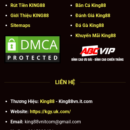
Rút Tiền KING88
Bắn Cá King88
Giới Thiệu KING88
Đánh Giá King88
Sitemaps
Đá Gà King88
Khuyến Mãi King88
LIÊN HỆ
Thương Hiệu:
King88
- King88vn.it.com
Website:
https://kgy.uk.com/
Email:
king88vnitcom@gmail.com