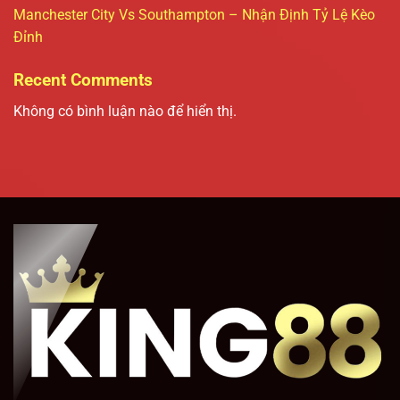
Manchester City Vs Southampton – Nhận Định Tỷ Lệ Kèo
Đỉnh
Recent Comments
Không có bình luận nào để hiển thị.