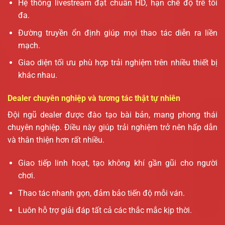
Hệ thống livestream đạt chuẩn HD, hạn chế độ trễ tối
đa.
Đường truyền ổn định giúp mọi thao tác diễn ra liền
mạch.
Giao diện tối ưu phù hợp trải nghiệm trên nhiều thiết bị
khác nhau.
Dealer chuyên nghiệp và tương tác thật tự nhiên
Đội ngũ dealer được đào tạo bài bản, mang phong thái
chuyên nghiệp. Điều này giúp trải nghiệm trở nên hấp dẫn
và thân thiện hơn rất nhiều.
Giao tiếp linh hoạt, tạo không khí gần gũi cho người
chơi.
Thao tác nhanh gọn, đảm bảo tiến độ mỗi ván.
Luôn hỗ trợ giải đáp tất cả các thắc mắc kịp thời.