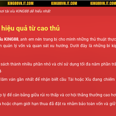
ơi tài xỉu KING88 dễ hiểu nhất
 hiệu quả từ cao thủ
xỉu KING88
, anh em nên trang bị cho mình những thủ thuật thực
n quản lý vốn và quan sát xu hướng. Dưới đây là những bí k
 sách thành nhiều phần nhỏ và chỉ sử dụng tối đa năm phần t
g.
lăm ván gần nhất để nhận biết cầu Tài hoặc Xỉu đang chiếm 
 lý để cân bằng giữa rủi ro thấp và cơ hội thắng thưởng cao hơ
u hoặc chạm giới hạn thua đã đặt ra nhằm bảo toàn vốn và giữ