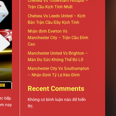
Chelsea Vs Tottenham Hotspur –
Trận Cầu Kịch Tính Nhất
Chelsea Vs Leeds United – Kịch
Bản Trận Cầu Đầy Kịch Tính
Nhận định Everton Vs
Manchester City – Trận Cầu Đỉnh
Cao
Manchester United Vs Brighton –
Màn Đọ Sức Không Thể Bỏ Lỡ
Manchester City Vs Southampton
– Nhận Định Tỷ Lệ Kèo Đỉnh
Recent Comments
c tiếp.
Không có bình luận nào để hiển
hôm nay
thị.