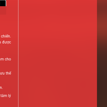
 chiến.
íp được
răm cho
ưu thế
n.
 tâm lý