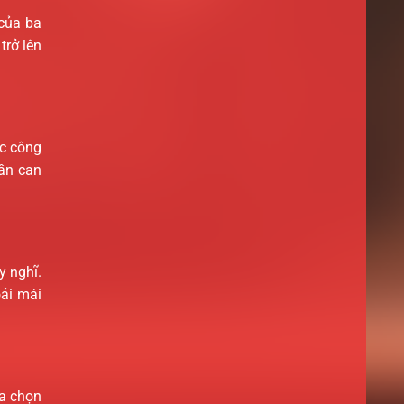
 của ba
trở lên
ợc công
cần can
y nghĩ.
oải mái
ựa chọn