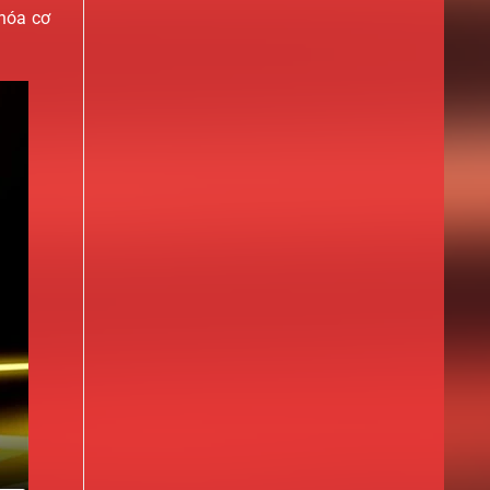
 hóa cơ