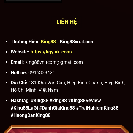
LIÊN HỆ
Thương Hiệu:
King88
- King88vn.it.com
Website:
https://kgy.uk.com/
Email:
king88vnitcom@gmail.com
Hotline:
0915338421
Địa Chỉ:
181 Kha Vạn Cân, Hiệp Bình Chánh, Hiệp Bình,
Hồ Chí Minh, Việt Nam
Hashtag
:
#King88 #king88 #King88Review
#King88LaGi #DanhGiaKing88 #TraiNghiemKing88
#HuongDanKing88