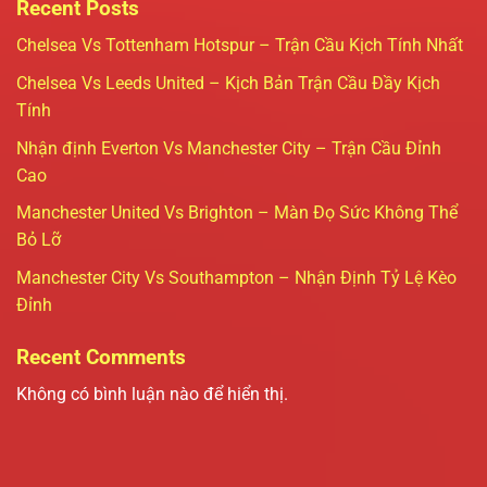
Recent Posts
Chelsea Vs Tottenham Hotspur – Trận Cầu Kịch Tính Nhất
Chelsea Vs Leeds United – Kịch Bản Trận Cầu Đầy Kịch
Tính
Nhận định Everton Vs Manchester City – Trận Cầu Đỉnh
Cao
Manchester United Vs Brighton – Màn Đọ Sức Không Thể
Bỏ Lỡ
Manchester City Vs Southampton – Nhận Định Tỷ Lệ Kèo
Đỉnh
Recent Comments
Không có bình luận nào để hiển thị.