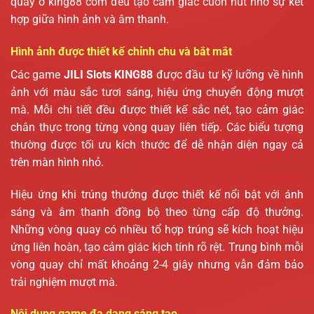
quay ở king88 com đều tạo cảm giác cuốn hút nhờ sự kết
hợp giữa hình ảnh và âm thanh.
Hình ảnh được thiết kế chỉnh chu và bắt mắt
Các game
JILI Slots KING88
được đầu tư kỹ lưỡng về hình
ảnh với màu sắc tươi sáng, hiệu ứng chuyển động mượt
mà. Mỗi chi tiết đều được thiết kế sắc nét, tạo cảm giác
chân thực trong từng vòng quay liên tiếp. Các biểu tượng
thường được tối ưu kích thước để dễ nhận diện ngay cả
trên màn hình nhỏ.
Hiệu ứng khi trúng thưởng được thiết kế nổi bật với ánh
sáng và âm thanh đồng bộ theo từng cấp độ thưởng.
Những vòng quay có nhiều tổ hợp trúng sẽ kích hoạt hiệu
ứng liên hoàn, tạo cảm giác kịch tính rõ rệt. Trung bình mỗi
vòng quay chỉ mất khoảng 2-4 giây nhưng vẫn đảm bảo
trải nghiệm mượt mà.
Nội dung game đa dạng sáng tạo