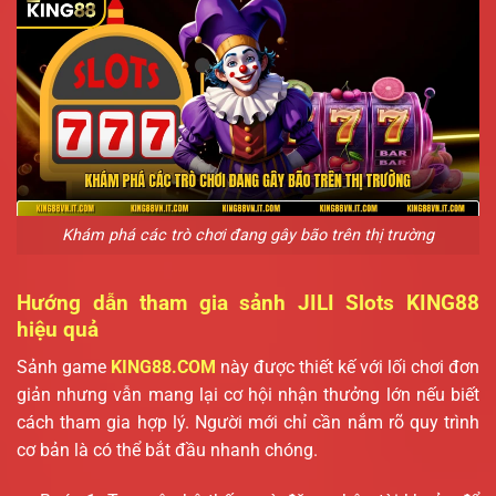
Khám phá các trò chơi đang gây bão trên thị trường
Hướng dẫn tham gia sảnh JILI Slots KING88
hiệu quả
Sảnh game
KING88.COM
này được thiết kế với lối chơi đơn
giản nhưng vẫn mang lại cơ hội nhận thưởng lớn nếu biết
cách tham gia hợp lý. Người mới chỉ cần nắm rõ quy trình
cơ bản là có thể bắt đầu nhanh chóng.