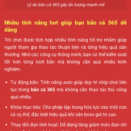
Lý do bắn cá 365 gây ấn tượng mạnh mẽ
Nhiều tính năng hot giúp bạn bắn cá 365 dễ
dàng
Trò chơi được tích hợp nhiều tính năng hỗ trợ nhằm giúp
người tham gia thao tác thuận tiện và tăng hiệu quả săn
thưởng. Nhờ các công cụ thông minh, bạn có thể kiểm soát
tốt hơn từng lượt bắn mà không cần quá nhiều kinh
nghiệm.
Tự động bắn: Tính năng auto giúp duy trì nhịp chơi liên
tục trong
bắn cá 365
mà không cần thao tác thủ công
quá nhiều.
Khóa mục tiêu: Cho phép tập trung hỏa lực vào một con
cá cụ thể, đặc biệt hiệu quả khi săn boss giá trị cao.
Thay đổi đạn linh hoạt: Dễ dàng tăng giảm mức đạn chỉ