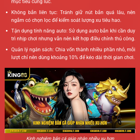
mục tiêu cùng lúc.
Không bắn liên tục: Tránh giữ nút bắn quá lâu, nên
ngắm có chọn lọc để kiểm soát lượng xu tiêu hao.
Tận dụng tính năng auto: Sử dụng auto bắn khi cần duy
trì nhịp chơi nhưng vẫn nên kết hợp điều chỉnh thủ công.
Quản lý ngân sách: Chia vốn thành nhiều phần nhỏ, mỗi
lượt chỉ nên dùng khoảng 10% để kéo dài thời gian chơi.
Kinh nghiệm bắn cá giúp nhận nhiều xu hơn