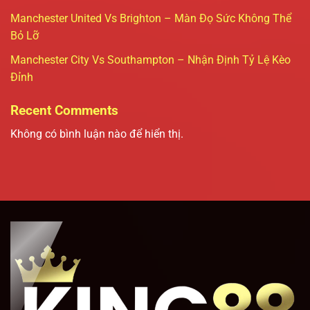
Manchester United Vs Brighton – Màn Đọ Sức Không Thể
Bỏ Lỡ
Manchester City Vs Southampton – Nhận Định Tỷ Lệ Kèo
Đỉnh
Recent Comments
Không có bình luận nào để hiển thị.