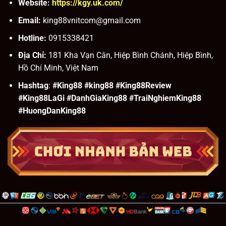
Website:
https://kgy.uk.com/
Email:
king88vnitcom@gmail.com
Hotline:
0915338421
Địa Chỉ:
181 Kha Vạn Cân, Hiệp Bình Chánh, Hiệp Bình,
Hồ Chí Minh, Việt Nam
Hashtag
:
#King88 #king88 #King88Review
#King88LaGi #DanhGiaKing88 #TraiNghiemKing88
#HuongDanKing88