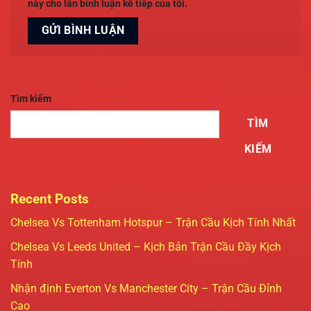
này cho lần bình luận kế tiếp của tôi.
Tìm kiếm
TÌM
KIẾM
Recent Posts
Chelsea Vs Tottenham Hotspur – Trận Cầu Kịch Tính Nhất
Chelsea Vs Leeds United – Kịch Bản Trận Cầu Đầy Kịch
Tính
Nhận định Everton Vs Manchester City – Trận Cầu Đỉnh
Cao